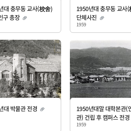
0년대 충무동 교사(校舍)
1950년대 충무동 교사(
윤인구 총장
단체사진
1959
0년대 박물관 전경
1950년대말 대학본관(
관) 건립 후 캠퍼스 전
1959