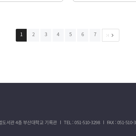
1
2
3
4
5
6
7
다음
keyboard_arrow_right
새벽벌도서관 4층 부산대학교 기록관
TEL : 051-510-3298
FAX : 051-510-