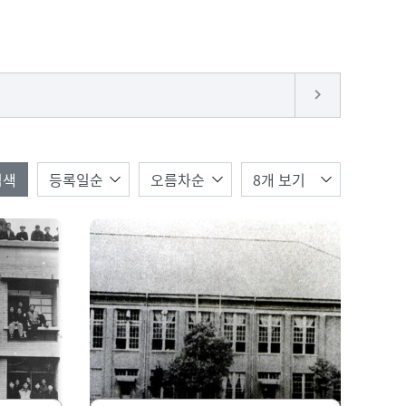
keyboard_arrow_right
한번에 보여질 게시물 갯수
검색