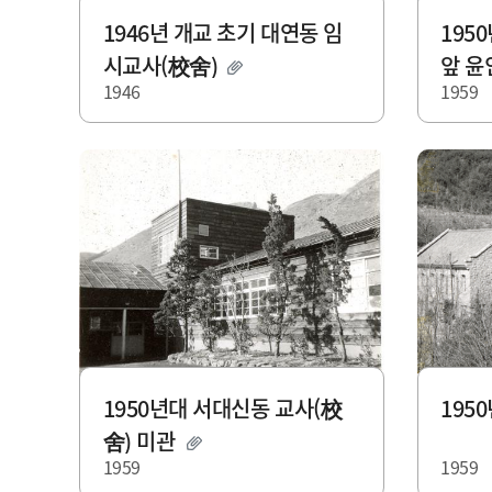
1946년 개교 초기 대연동 임
195
시교사(校舍)
앞 
1946
1959
1950년대 서대신동 교사(校
195
舍) 미관
1959
1959