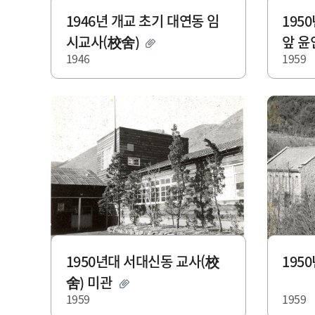
1946년 개교 초기 대연동 임
195
시교사(校舍)
앞 
1946
1959
1950년대 서대신동 교사(校
195
舍) 미관
1959
1959