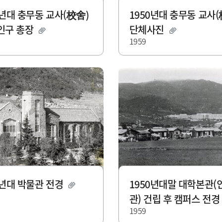
0년대 충무동 교사(校舍)
1950년대 충무동 교사(
윤인구 총장
단체사진
1959
0년대 박물관 전경
1950년대말 대학본관(
관) 건립 후 캠퍼스 전
1959