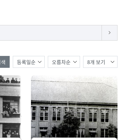
keyboard_arrow_right
한번에 보여질 게시물 갯수
검색