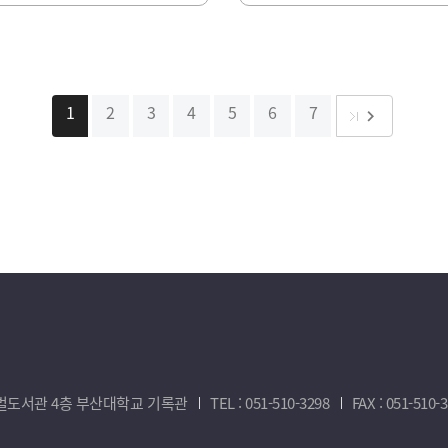
1
2
3
4
5
6
7
다음
keyboard_arrow_right
새벽벌도서관 4층 부산대학교 기록관
TEL : 051-510-3298
FAX : 051-510-