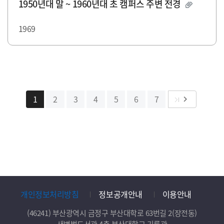
1950년대 말 ~ 1960년대 초 캠퍼스 주변 전경
1969
다음
1
2
3
4
5
6
7
keyboard_arrow_right
개인정보처리방침
정보공개안내
이용안내
(46241) 부산광역시 금정구 부산대학로 63번길 2(장전동)