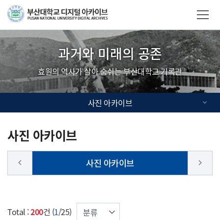
Skip Menu
부산대학교
사이트맵
과거와 미래의 공존
효원의 역사가 살아 숨쉬는 부산대학교 기록관
사진 아카이브
사진 아카이브
사진 아카이브
keyboard_arrow_left
keyboard_arrow_right
검색컬럼
Total :
200
건 (
1
/25)