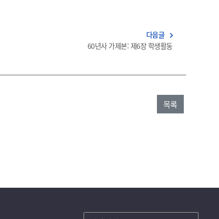
다음글
navigate_next
60년사 가제본: 제6장 학생활동
목록