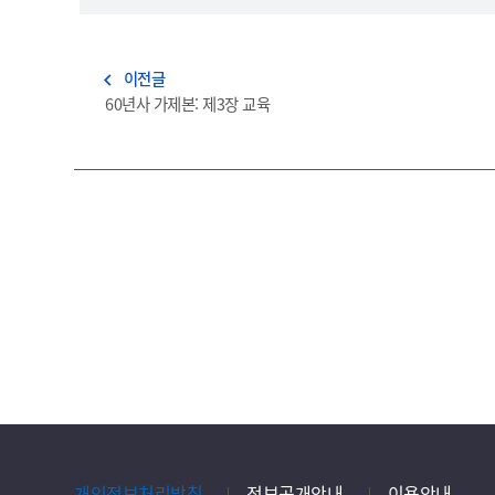
이전글
navigate_before
60년사 가제본: 제3장 교육
개인정보처리방침
정보공개안내
이용안내