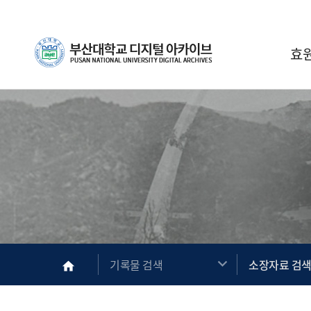
Skip Menu
부산대학교
효
메인
기록물 검색
소장자료 검
home