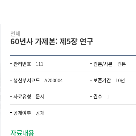
전체
60년사 가제본: 제5장 연구
관리번호
111
원본/사본
원본
생산부서코드
A200004
보존기간
10년
자료유형
문서
권수
1
공개여부
공개
자료내용