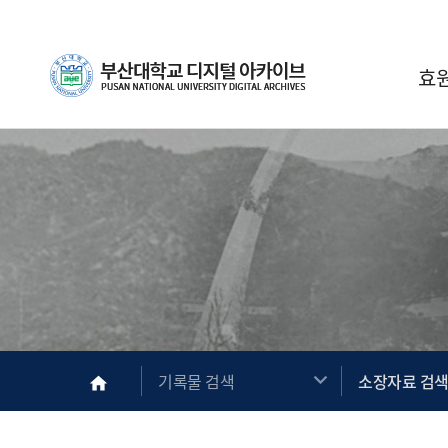
Skip Menu
부산대학교
효
메인
기록물 검색
소장자료 검
home