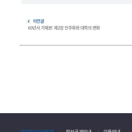
이전글
navigate_before
60년사 가제본: 제2장 민주화와 대학의 변화
개인정보처리방침
정보공개안내
이용안내