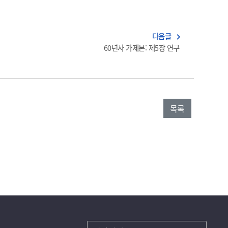
다음글
navigate_next
60년사 가제본: 제5장 연구
목록