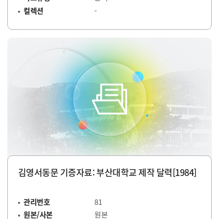
컬렉션
-
김영서동문 기증자료: 부산대학교 제작 달력[1984]
관리번호
81
원본/사본
원본