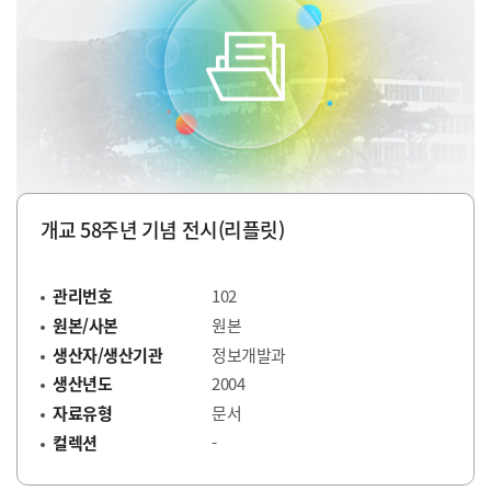
개교 58주년 기념 전시(리플릿)
관리번호
102
원본/사본
원본
생산자/생산기관
정보개발과
생산년도
2004
자료유형
문서
컬렉션
-