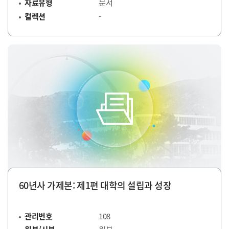
자료유형
문서
컬렉션
-
60년사 가제본: 제1편 대학의 설립과 성장
관리번호
108