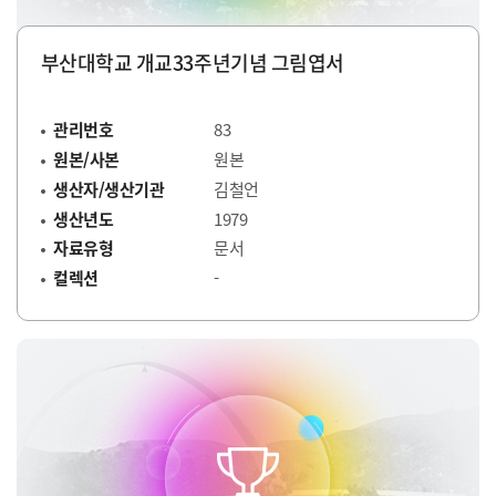
부산대학교 개교33주년기념 그림엽서
관리번호
83
원본/사본
원본
생산자/생산기관
김철언
생산년도
1979
자료유형
문서
컬렉션
-