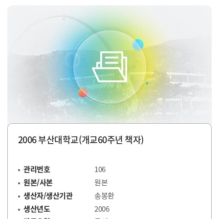
2006 부산대학교(개교60주년 책자)
관리번호
106
원본/사본
원본
생산자/생산기관
송봉환
생산년도
2006