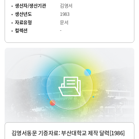
생산자/생산기관
김영서
생산년도
1983
자료유형
문서
컬렉션
-
김영서동문 기증자료: 부산대학교 제작 달력[1986]