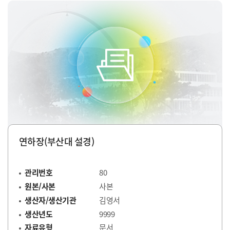
연하장(부산대 설경)
관리번호
80
원본/사본
사본
생산자/생산기관
김영서
생산년도
9999
자료유형
문서