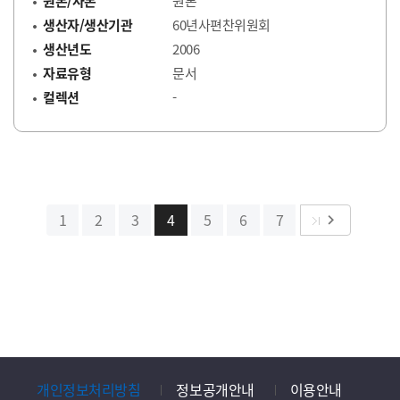
원본/사본
원본
생산자/생산기관
60년사편찬위원회
생산년도
2006
자료유형
문서
컬렉션
-
다음
1
2
3
4
5
6
7
keyboard_arrow_right
개인정보처리방침
정보공개안내
이용안내