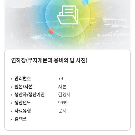
연하장(무지개문과 웅비의 탑 사진)
관리번호
79
원본/사본
사본
생산자/생산기관
김영서
생산년도
9999
자료유형
문서
컬렉션
-