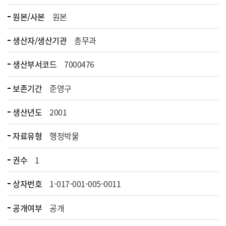
원본/사본
원본
생산자/생산기관
총무과
생산부서코드
7000476
보존기간
준영구
생산년도
2001
자료유형
행정박물
권수
1
상자번호
1-017-001-005-0011
공개여부
공개