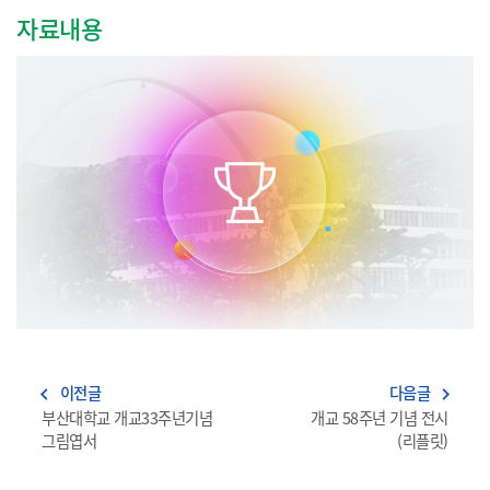
자료내용
이전글
다음글
navigate_before
navigate_next
부산대학교 개교33주년기념
개교 58주년 기념 전시
그림엽서
(리플릿)