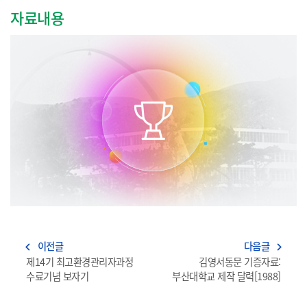
자료내용
이전글
다음글
navigate_before
navigate_next
제14기 최고환경관리자과정
김영서동문 기증자료:
수료기념 보자기
부산대학교 제작 달력[1988]