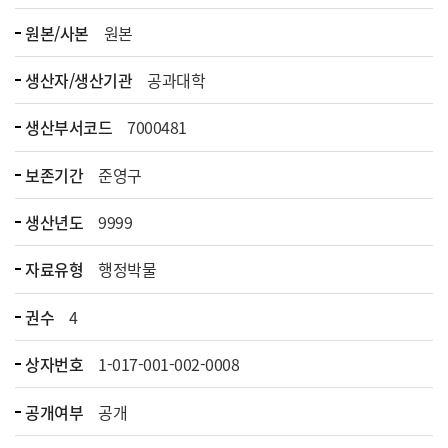
원본/사본
원본
생산자/생산기관
공과대학
생산부서코드
7000481
보존기간
준영구
생산년도
9999
자료유형
행정박물
권수
4
상자번호
1-017-001-002-0008
공개여부
공개