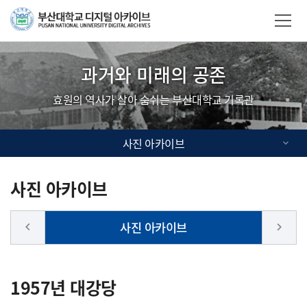
Skip Menu
부산대학교
사이트맵
과거와 미래의 공존
효원의 역사가 살아 숨쉬는 부산대학교 기록관
사진 아카이브
사진 아카이브
사진 아카이브
keyboard_arrow_left
keyboard_arrow_right
1957년 대강당