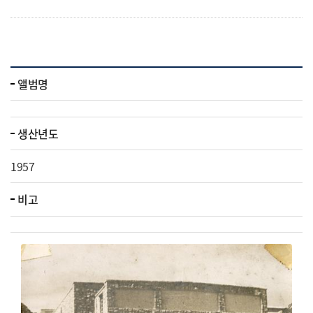
앨범명
생산년도
1957
비고