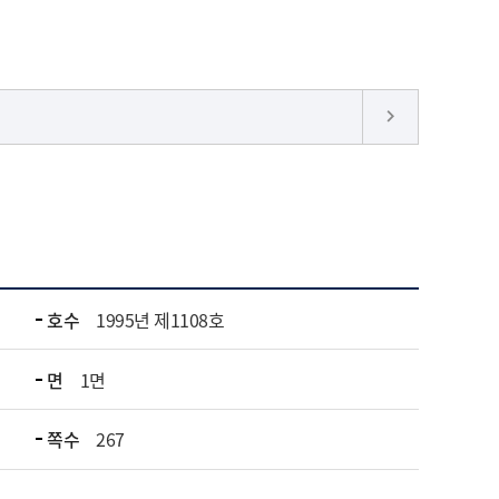
keyboard_arrow_right
호수
1995년 제1108호
면
1면
쪽수
267