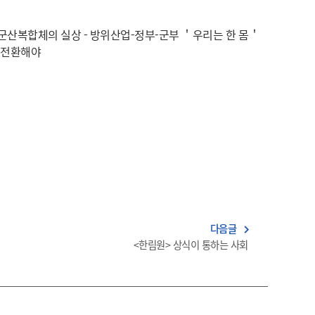
산복합체의 실상 - 방위산업-정부-군부 ＇우리는 한 몸＇
 전환해야
다음글
navigate_next
<한림원> 상식이 통하는 사회