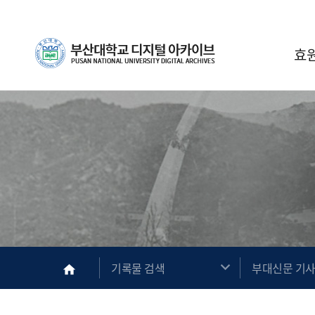
Skip Menu
부산대학교
효
메인
기록물 검색
부대신문 기
home