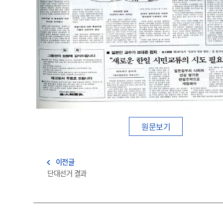
원문보기
이전글
navigate_before
단대선거 결과