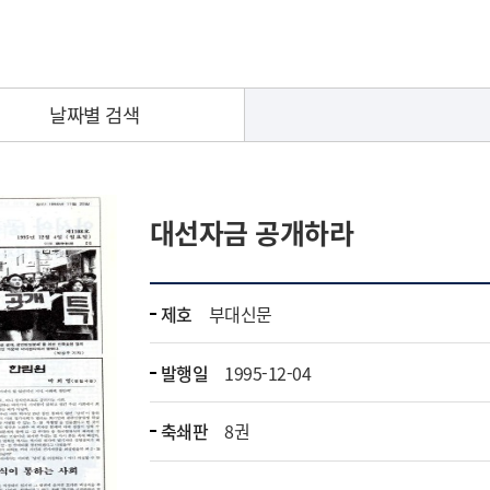
날짜별 검색
대선자금 공개하라
제호
부대신문
발행일
1995-12-04
축쇄판
8권