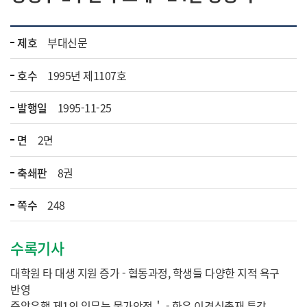
제호
부대신문
호수
1995년 제1107호
발행일
1995-11-25
면
2면
축쇄판
8권
쪽수
248
수록기사
대학원 타 대생 지원 증가 - 협동과정, 학생들 다양한 지적 욕구
반영
중앙은행 제1의 임무는 물가안정＇ - 한은 이경식총재 특강