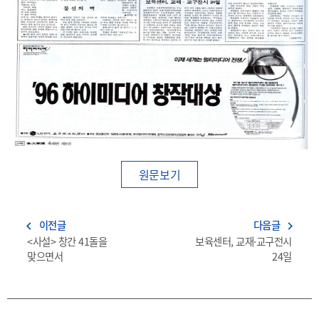
원문보기
이전글
다음글
navigate_before
navigate_next
<사설> 창간 41돌을
보육센터, 교재·교구전시
맞으면서
24일