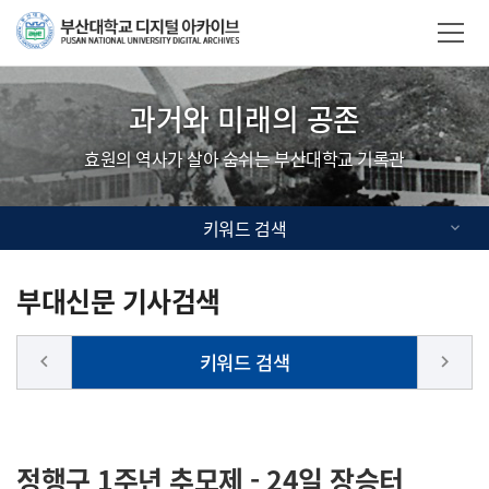
Skip Menu
부산대학교
사이트맵
과거와 미래의 공존
효원의 역사가 살아 숨쉬는 부산대학교 기록관
키워드 검색
부대신문 기사검색
키워드 검색
keyboard_arrow_left
keyboard_arrow_right
정행구 1주년 추모제 - 24일 장승터