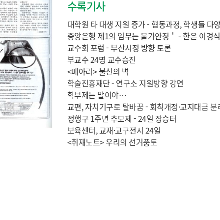
수록기사
대학원 타 대생 지원 증가 - 협동과정, 학생들 다
중앙은행 제1의 임무는 물가안정＇ - 한은 이경
교수회 포럼 - 부산시정 방향 토론
부교수 24명 교수승진
<메아리> 불신의 벽
학술진흥재단 - 연구소 지원방향 강연
학부제는 말이야…
교편, 자치기구로 탈바꿈 - 회칙개정·교지대금 분
정행구 1주년 추모제 - 24일 장승터
보육센터, 교재·교구전시 24일
<취재노트> 우리의 선거풍토