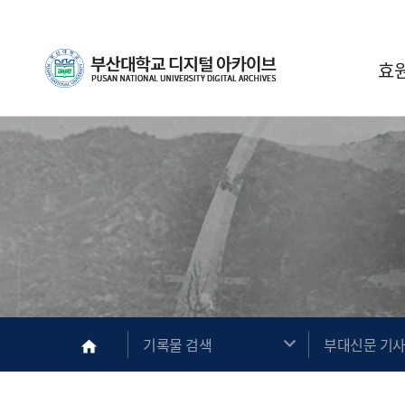
Skip Menu
부산대학교
효
메인
기록물 검색
부대신문 기
home