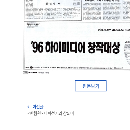
원문보기
이전글
navigate_before
<한림원> 대학선거의 참의미