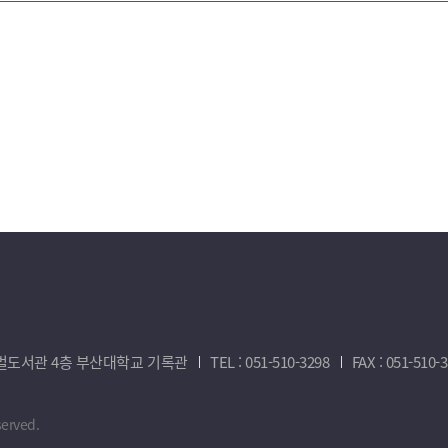
새벽벌도서관 4층 부산대학교 기록관
TEL : 051-510-3298
FAX : 051-510-
served.