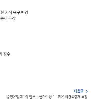
양한 지적 욕구 반영
식총재 특강
리 징수
다음글
navigate_next
중앙은행 제1의 임무는 물가안정＇ - 한은 이경식총재 특강