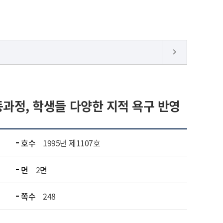
keyboard_arrow_right
동과정, 학생들 다양한 지적 욕구 반영
호수
1995년 제1107호
면
2면
쪽수
248