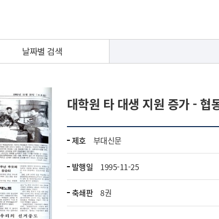
날짜별 검색
대학원 타 대생 지원 증가 - 협
제호
부대신문
발행일
1995-11-25
축쇄판
8권