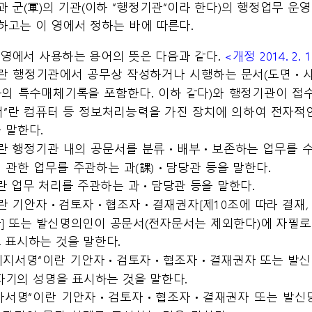
 군(軍)의 기관(이하 “행정기관”이라 한다)의 행정업무 운
하고는 이 영에서 정하는 바에 따른다.
영에서 사용하는 용어의 뜻은 다음과 같다. <개정 2014. 2. 18., 2
문서”란 행정기관에서 공무상 작성하거나 시행하는 문서(도
의 특수매체기록을 포함한다. 이하 같다)와 행정기관이 접수
문서”란 컴퓨터 등 정보처리능력을 가진 장치에 의하여 전자
 말한다.
과”란 행정기관 내의 공문서를 분류ᆞ배부ᆞ보존하는 업무를
 관한 업무를 주관하는 과(課)ᆞ담당관 등을 말한다.
과”란 업무 처리를 주관하는 과ᆞ담당관 등을 말한다.
”이란 기안자ᆞ검토자ᆞ협조자ᆞ결재권자[제10조에 따라 결재,
] 또는 발신명의인이 공문서(전자문서는 제외한다)에 자필로
 표시하는 것을 말한다.
이미지서명”이란 기안자ᆞ검토자ᆞ협조자ᆞ결재권자 또는 발
자기의 성명을 표시하는 것을 말한다.
자문자서명”이란 기안자ᆞ검토자ᆞ협조자ᆞ결재권자 또는 발신