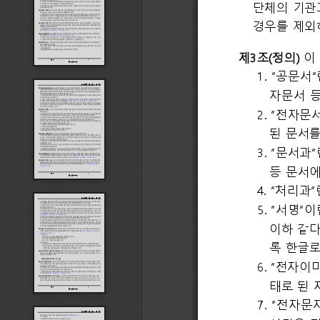
단체의 기관과
경우를 제외
제3조(정의) 이 
1. “공
자문서 등
2. “전자
된 문서를
3. “문서
등 문서에
4. “처리
5. “서명
이하 같다
록 한글로
6. “전자
태로 된 
7. “전