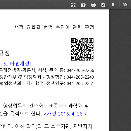
Current
Presentation
Open
Print
Download
Too
View
Mode
행정 효율과 협업 촉진에 관한 규정
 규정
1. 5., 타법개정]
정책과-공문서, 서식, 관인 등) 044-205-2266
정안전부 (협업정책과 - 행정협업) 044-205-2243
업정책과 - 지식행정, 정책연구) 044-205-2251
로써 행정업무의 간소화ᆞ표준화ᆞ과학화 및
으로 한다. <개정 2016. 4. 26.>
다. 이하 같다)과 그 소속기관, 지방자치