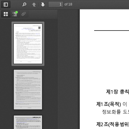
of 18
Toggle
Find
Previous
Next
Sidebar
Thumbnails
Document
Attachments
Outline
       제1장 총
제1조(목적) 
정보화를 도모
제2조(적용범위